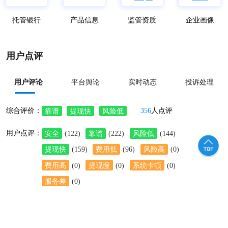
托管银行
产品信息
监管资质
企业画像
用户点评
用户评论
平台舆论
实时动态
投诉处理
综合评价：
356
人点评
靠谱
提现快
风险低
用户点评：
安全
(122)
靠谱
(222)
风险低
(144)
提现快
(159)
费用低
(96)
风险高
(0)
费用高
(0)
提现慢
(0)
系统卡顿
(0)
服务差
(0)