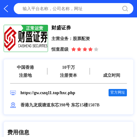
财盛证券
正常运营
主营业务：
股票配资
恒查星级
中国香港
10千万
注册地
注册资本
成立时间
https://gw.cszq11.top/hxc.php
官方网址
香港九龙观塘道东芯398号 东芯15楼1507B
费用信息